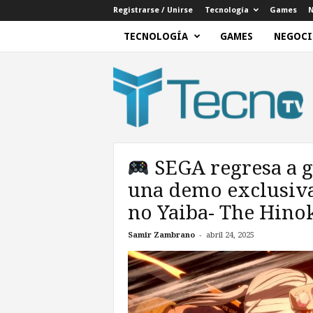
Registrarse / Unirse
Tecnología
Games
N
TECNOLOGÍA
GAMES
NEGOCI
T
e
c
n
o
T
V
SEGA regresa a 
una demo exclusiv
no Yaiba- The Hino
-
Samir Zambrano
abril 24, 2025