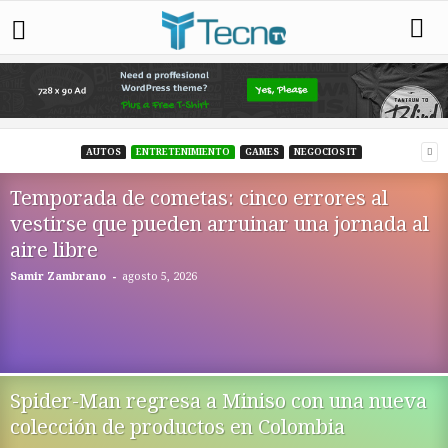
AUTOS
ENTRETENIMIENTO
GAMES
NEGOCIOS IT
Temporada de cometas: cinco errores al
vestirse que pueden arruinar una jornada al
aire libre
-
Samir Zambrano
agosto 5, 2026
Spider-Man regresa a Miniso con una nueva
colección de productos en Colombia