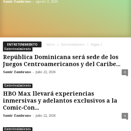
-
Samir Zambrano
agosto 3, 2026
ENTRETENIMIENTO
Inicio
Entretenimiento
Página 2
Entretenimiento
República Dominicana será sede de los
Juegos Centroamericanos y del Caribe...
-
Samir Zambrano
julio 22, 2026
0
Entretenimiento
HBO Max llevará experiencias
inmersivas y adelantos exclusivos a la
Comic-Con...
-
Samir Zambrano
julio 22, 2026
0
Entretenimiento